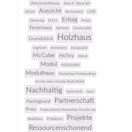
2Minuten2Millionen
Anna K. Tattoo Art
Aussicht
Atrium
Breitenstein
CUBE
Erfolg
Dämmung
ECO C
Ferien
Ferienhaus
flachdach
Gewinnspiel
Holzhaus
Grundstück
imgrünen
Investment
klimawandl
McCube
McTiny
Messe
Modul
MODULBAU
Modulhaus
Musterhaus Porbewohnen
mccube news mccube deutschland
Nachhaltig
neueswerk
news
Partnerschaft
Pachtgrund
Preis
Probewohnen Musterhaus mccube neu
Projekte
Modulhaus
Produktion
Ressourcenschonend