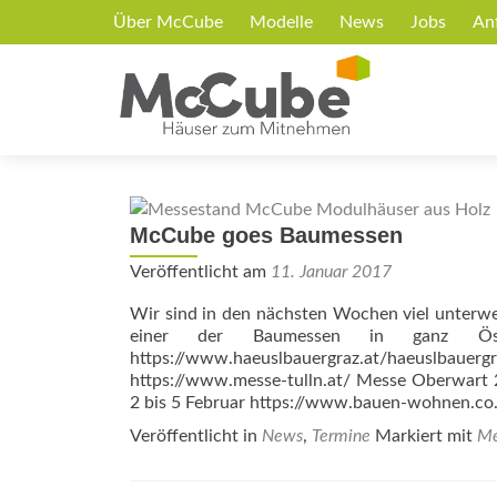
Über McCube
Modelle
News
Jobs
An
McCube goes Baumessen
Veröffentlicht am
11. Januar 2017
Wir sind in den nächsten Wochen viel unter
einer der Baumessen in ganz Ös
https://www.haeuslbauergraz.at/haeuslbau
https://www.messe-tulln.at/ Messe Oberwart 
2 bis 5 Februar https://www.bauen-wohnen.co
Veröffentlicht in
News
,
Termine
Markiert mit
Me