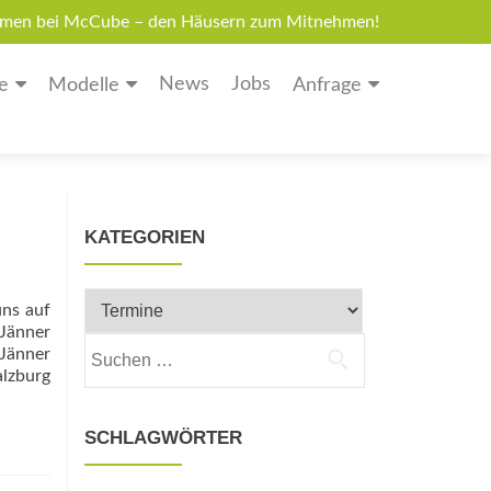
men bei McCube – den Häusern zum Mitnehmen!
News
Jobs
e
Modelle
Anfrage
KATEGORIEN
Kategorien
ns auf
änner
Suchen
Jänner
nach:
alzburg
SCHLAGWÖRTER