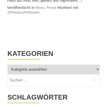
Haus aus Holz sein, gebaut aus regionalen
[…]
Veröffentlicht in
News
,
Presse
Markiert mit
2Minuten2Millionen
Beitrags-
Navigation
KATEGORIEN
Kategorien
Suchen
nach:
SCHLAGWÖRTER