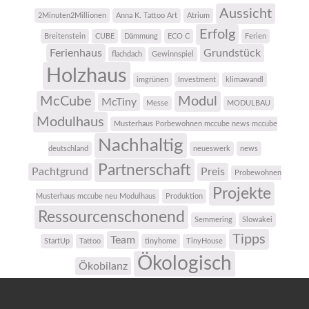
Aussicht
2Minuten2Millionen
Anna K. Tattoo Art
Atrium
Erfolg
Breitenstein
CUBE
Dämmung
ECO C
Ferien
Ferienhaus
Grundstück
flachdach
Gewinnspiel
Holzhaus
imgrünen
Investment
klimawandl
McCube
Modul
McTiny
Messe
MODULBAU
Modulhaus
Musterhaus Porbewohnen mccube news mccube
Nachhaltig
deutschland
neueswerk
news
Partnerschaft
Pachtgrund
Preis
Probewohnen
Projekte
Musterhaus mccube neu Modulhaus
Produktion
Ressourcenschonend
Semmering
Slowakei
Tipps
Team
StartUp
Tattoo
tinyhome
TinyHouse
Ökologisch
Ökobilanz