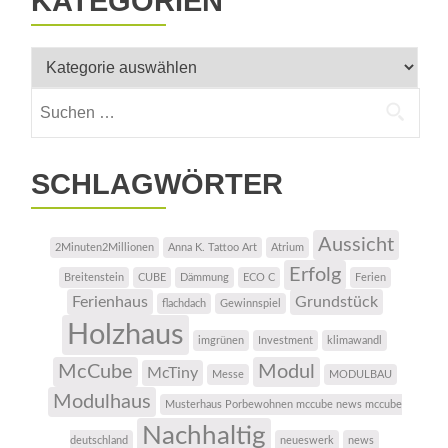
KATEGORIEN
Kategorien
Suchen
nach:
SCHLAGWÖRTER
Aussicht
2Minuten2Millionen
Anna K. Tattoo Art
Atrium
Erfolg
Breitenstein
CUBE
Dämmung
ECO C
Ferien
Ferienhaus
Grundstück
flachdach
Gewinnspiel
Holzhaus
imgrünen
Investment
klimawandl
McCube
Modul
McTiny
Messe
MODULBAU
Modulhaus
Musterhaus Porbewohnen mccube news mccube
Nachhaltig
deutschland
neueswerk
news