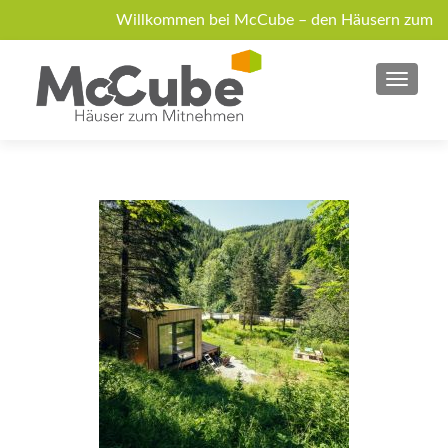
Willkommen bei McCube – den Häusern zum
Mitnehmen!
MENU
Über McCube
Modelle
News
Jobs
Anfrage