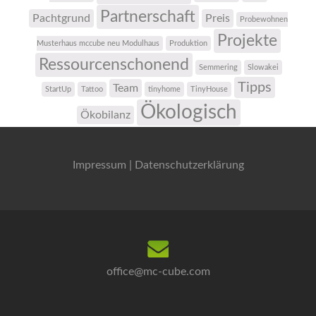
Partnerschaft
Pachtgrund
Preis
Probewohnen
Projekte
Musterhaus mccube neu Modulhaus
Produktion
Ressourcenschonend
Semmering
Slowakei
Tipps
Team
StartUp
Tattoo
tinyhome
TinyHouse
Ökologisch
Ökobilanz
Impressum
|
Datenschutzerklärung
office@mc-cube.com