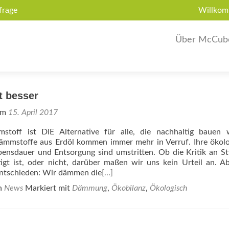
frage
Willkom
Über McCub
 besser
 am
15. April 2017
toff ist DIE Alternative für alle, die nachhaltig bauen w
ämmstoffe aus Erdöl kommen immer mehr in Verruf. Ihre ökol
bensdauer und Entsorgung sind umstritten. Ob die Kritik an S
igt ist, oder nicht, darüber maßen wir uns kein Urteil an. A
entschieden: Wir dämmen die
[…]
in
News
Markiert mit
Dämmung
,
Ökobilanz
,
Ökologisch