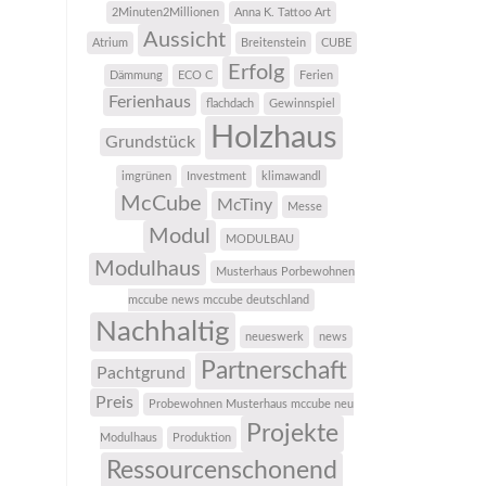
2Minuten2Millionen
Anna K. Tattoo Art
Aussicht
Atrium
Breitenstein
CUBE
Erfolg
Dämmung
ECO C
Ferien
Ferienhaus
flachdach
Gewinnspiel
Holzhaus
Grundstück
imgrünen
Investment
klimawandl
McCube
McTiny
Messe
Modul
MODULBAU
Modulhaus
Musterhaus Porbewohnen
mccube news mccube deutschland
Nachhaltig
neueswerk
news
Partnerschaft
Pachtgrund
Preis
Probewohnen Musterhaus mccube neu
Projekte
Modulhaus
Produktion
Ressourcenschonend