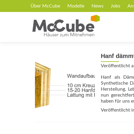
Über McCube
Modelle
News
Jobs
An
Hanf dämmt
Veröffentlicht
Hanf als Dämms
Synthetische D
Herstellung, Le
nun gerechtfert
haben für uns 
Veröffentlicht 