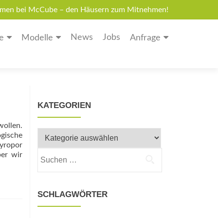
men bei McCube – den Häusern zum Mitnehmen!
News
Jobs
e
Modelle
Anfrage
KATEGORIEN
ollen.
Kategorien
ogische
tyropor
Suchen
ber wir
nach:
SCHLAGWÖRTER