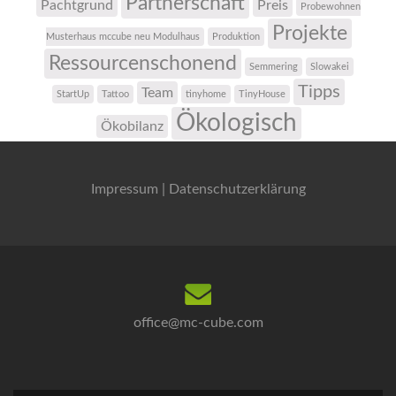
Partnerschaft
Pachtgrund
Preis
Probewohnen
Projekte
Musterhaus mccube neu Modulhaus
Produktion
Ressourcenschonend
Semmering
Slowakei
Tipps
Team
StartUp
Tattoo
tinyhome
TinyHouse
Ökologisch
Ökobilanz
Impressum
|
Datenschutzerklärung
office@mc-cube.com