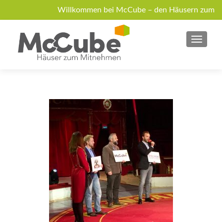
Willkommen bei McCube – den Häusern zum
Mitnehmen!
MENU
Über McCube
Modelle
News
Jobs
Anfrage