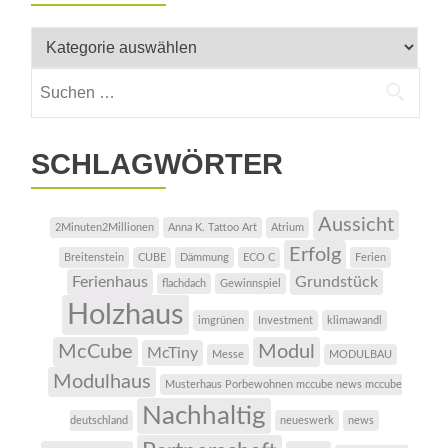
Kategorien
Suchen
nach:
SCHLAGWÖRTER
Aussicht
2Minuten2Millionen
Anna K. Tattoo Art
Atrium
Erfolg
Breitenstein
CUBE
Dämmung
ECO C
Ferien
Ferienhaus
Grundstück
flachdach
Gewinnspiel
Holzhaus
imgrünen
Investment
klimawandl
McCube
Modul
McTiny
Messe
MODULBAU
Modulhaus
Musterhaus Porbewohnen mccube news mccube
Nachhaltig
deutschland
neueswerk
news