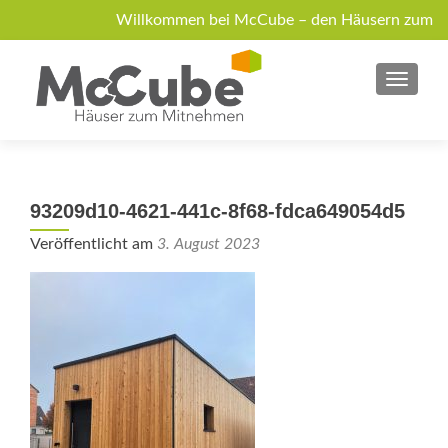
Willkommen bei McCube – den Häusern zum
Mitnehmen!
MENU
Über McCube
Modelle
News
Jobs
Anfrage
93209d10-4621-441c-8f68-fdca649054d5
Veröffentlicht am
3. August 2023