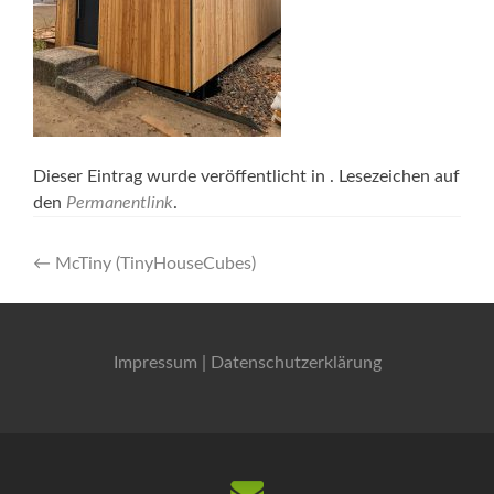
Dieser Eintrag wurde veröffentlicht in . Lesezeichen auf
den
Permanentlink
.
Artikel-
←
McTiny (TinyHouseCubes)
Navigation
Impressum
|
Datenschutzerklärung