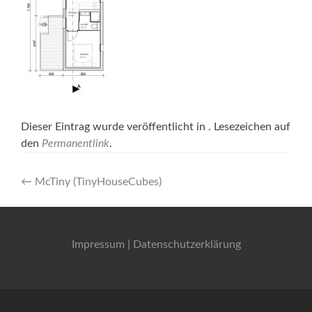
Dieser Eintrag wurde veröffentlicht in . Lesezeichen auf
den
Permanentlink
.
Artikel-
←
McTiny (TinyHouseCubes)
Navigation
Impressum
|
Datenschutzerklärung