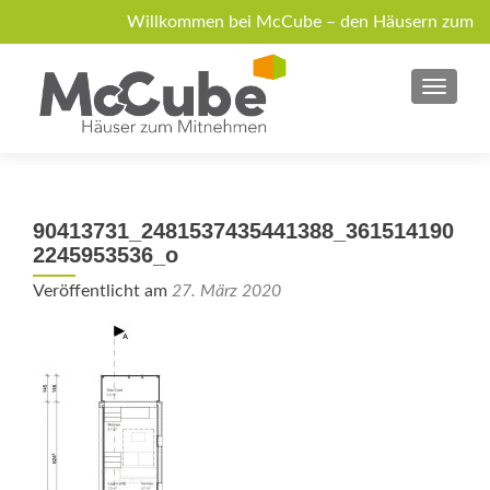
Willkommen bei McCube – den Häusern zum
Mitnehmen!
MENU
Über McCube
Modelle
News
Jobs
Anfrage
90413731_2481537435441388_361514190
2245953536_o
Veröffentlicht am
27. März 2020