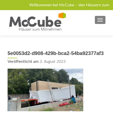
Willkommen bei McCube – den Häusern zum
Mitnehmen!
MENU
Über McCube
Modelle
News
Jobs
Anfrage
5e0053d2-d908-429b-bca2-54ba92377af3
Veröffentlicht am
3. August 2023