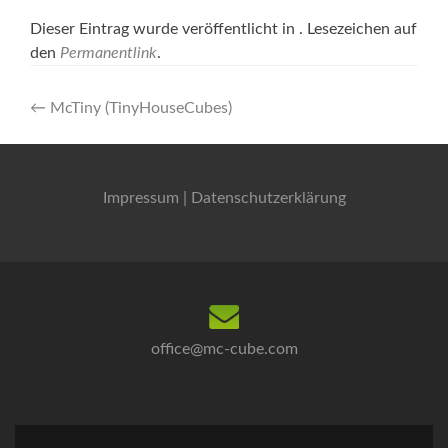
Dieser Eintrag wurde veröffentlicht in . Lesezeichen auf
den
Permanentlink
.
Artikel-
←
McTiny (TinyHouseCubes)
Navigation
Impressum
|
Datenschutzerklärung
office@mc-cube.com