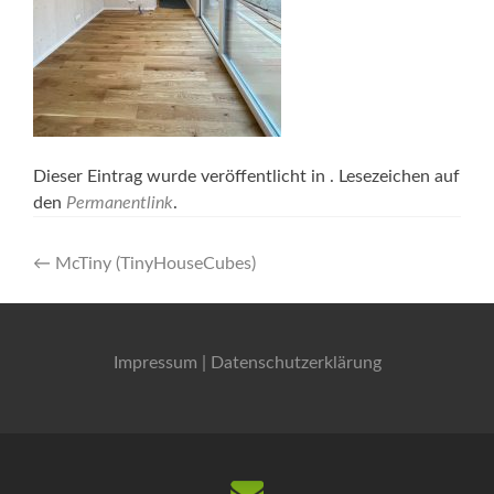
Dieser Eintrag wurde veröffentlicht in . Lesezeichen auf
den
Permanentlink
.
Artikel-
←
McTiny (TinyHouseCubes)
Navigation
Impressum
|
Datenschutzerklärung