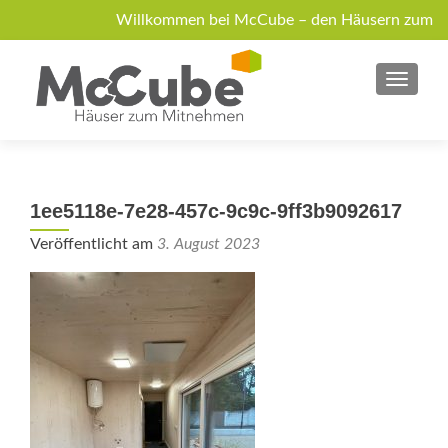
Willkommen bei McCube – den Häusern zum
Mitnehmen!
MENU
Über McCube
Modelle
News
Jobs
Anfrage
1ee5118e-7e28-457c-9c9c-9ff3b9092617
Veröffentlicht am
3. August 2023