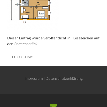
Dieser Eintrag wurde veröffentlicht in . Lesezeichen auf
den
Permanentlink
.
Artikel-
←
ECO C-Linie
Navigation
Impressum
|
Datenschutzerklärung