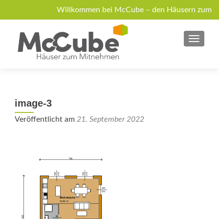
Willkommen bei McCube – den Häusern zum
Mitnehmen!
MENU
Über McCube
Modelle
News
Jobs
Anfrage
image-3
Veröffentlicht am
21. September 2022