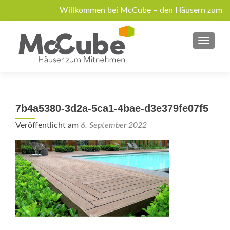
Willkommen bei McCube – den Häusern zum
Mitnehmen!
MENU
Über McCube
Modelle
News
Jobs
Anfrage
7b4a5380-3d2a-5ca1-4bae-d3e379fe07f5
Veröffentlicht am
6. September 2022