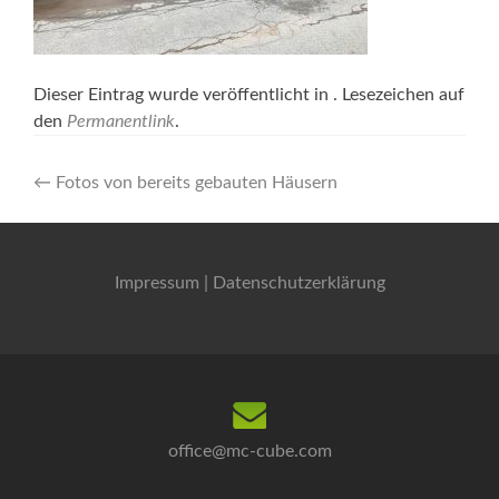
Dieser Eintrag wurde veröffentlicht in . Lesezeichen auf
den
Permanentlink
.
Artikel-
←
Fotos von bereits gebauten Häusern
Navigation
Impressum
|
Datenschutzerklärung
office@mc-cube.com