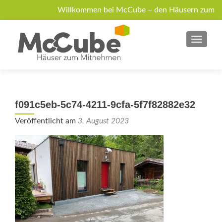
Willkommen bei McCube – den Häusern zum
Mitnehmen!
MENU
Über McCube
Modelle
News
Jobs
Anfrage
f091c5eb-5c74-4211-9cfa-5f7f82882e32
Veröffentlicht am
3. August 2023