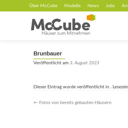
Über McCube
Modelle
News
Jobs
An
Brunbauer
Veröffentlicht am
3. August 2023
Dieser Eintrag wurde veröffentlicht in . Leseze
Artikel-
←
Fotos von bereits gebauten Häusern
Navigation