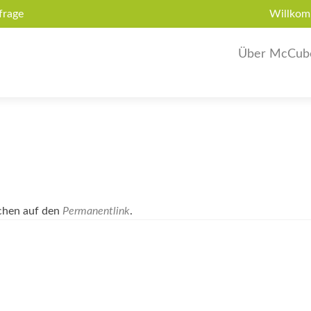
frage
Willkom
Über McCub
ichen auf den
Permanentlink
.