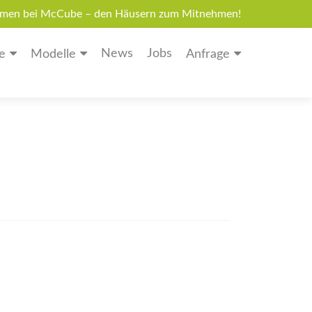
men bei McCube – den Häusern zum Mitnehmen!
News
Jobs
e
Modelle
Anfrage