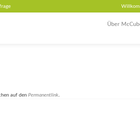
frage
Willkom
Über McCub
ichen auf den
Permanentlink
.