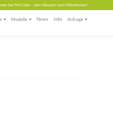
men bei McCube – den Häusern zum Mitnehmen!
News
Jobs
e
Modelle
Anfrage