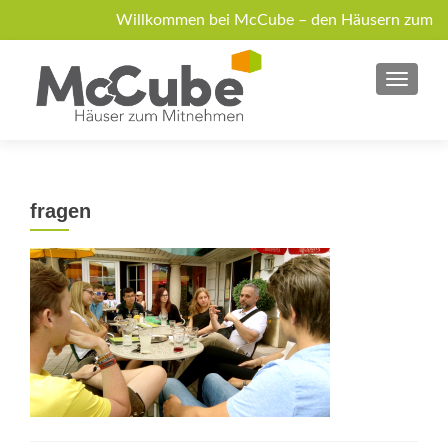
Willkommen bei McCube – den Häusern zum
Mitnehmen!
MENU
Über McCube
Modelle
News
Jobs
Anfrage
fragen