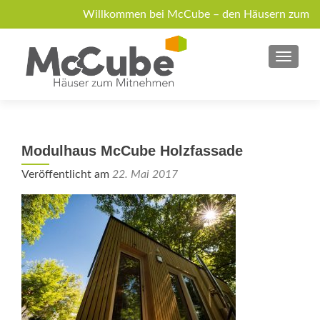
Willkommen bei McCube – den Häusern zum
Mitnehmen!
MENU
Über McCube
Modelle
News
Jobs
Anfrage
Modulhaus McCube Holzfassade
Veröffentlicht am
22. Mai 2017