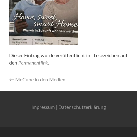
Dieser Eintrag wurde veröffentlicht in . Lesezeichen auf
den
Permanentlink
.
Artikel-
←
McCube in den Medien
Navigation
Impressum
|
Datenschutzerklärung