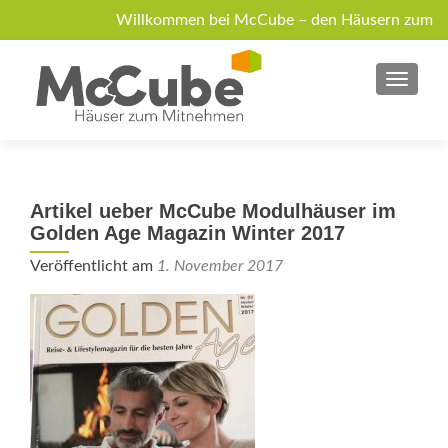
Willkommen bei McCube – den Häusern zum
Mitnehmen!
MENU
Über McCube
Modelle
News
Jobs
Anfrage
Artikel ueber McCube Modulhäuser im
Golden Age Magazin Winter 2017
Veröffentlicht am
1. November 2017