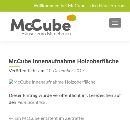
Willkommen bei McCube – den Häusern zum
Mitnehmen!
MENU
Über McCube
Modelle
News
Jobs
Anfrage
McCube Innenaufnahme Holzoberfläche
Veröffentlicht am
11. Dezember 2017
Dieser Eintrag wurde veröffentlicht in . Lesezeichen auf
den
Permanentlink
.
Artikel-
←
Ein McCube entsteht im Zeitraffer
Navigation